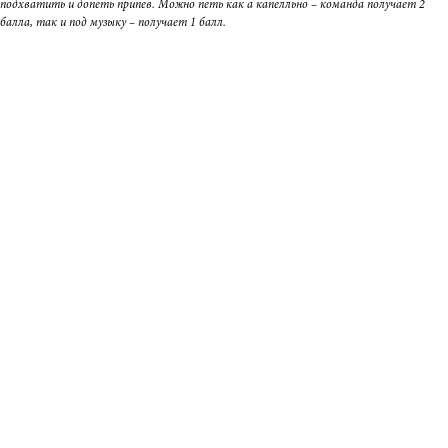
подхватить и допеть припев. Можно петь как а капелльно – команда получает 2
балла, так и под музыку – получает 1 балл.