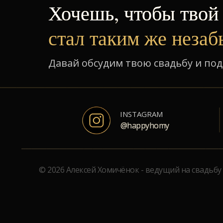
Хочешь, чтобы твой
Хочешь, чтобы твой
стал таким же неза
Давай обсудим твою свадьбу и по
INSTAGRAM
@happyhomy
@happyhomy
© 2026 Алексей Хомичёнок - ведущий на свадьбу