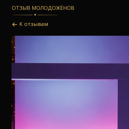
ОТЗЫВ МОЛОДОЖËНОВ
К отзывам