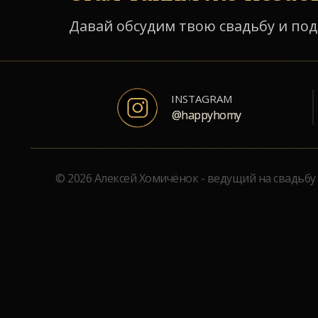
Давай обсудим твою свадьбу и по
INSTAGRAM
@happyhomy
@happyhomy
© 2026 Алексей Хомичёнок - ведущий на свадьбу